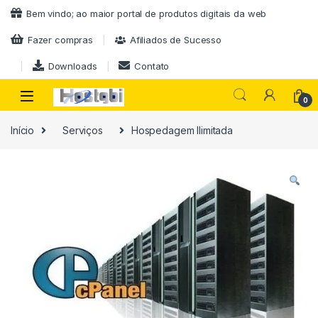
Ir para a navegação
Ir para o conteúdo
Bem vindo; ao maior portal de produtos digitais da web
Fazer compras
Afiliados de Sucesso
Downloads
Contato
0
Início
Serviços
Hospedagem Ilimitada