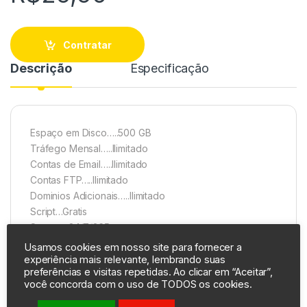
Contratar
Descrição
Especificação
Espaço em Disco…..500 GB
Tráfego Mensal…..Ilimitado
Contas de Email…..Ilimitado
Contas FTP…..Ilimitado
Dominios Adicionais…..Ilimitado
Script…Gratis
Suporte 24/7/365
Instalador web sites
Usamos cookies em nosso site para fornecer a
Instalação instantânea
experiência mais relevante, lembrando suas
preferências e visitas repetidas. Ao clicar em “Aceitar”,
99.9% uptime
você concorda com o uso de TODOS os cookies.