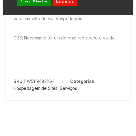
Leia mais
Aceitar & Fechar
Pós confirmação de compra, receberá uma mensagem
no e-mail da compra, com os procedimentos a ser feito
para ativação de sua hospedagem.
OBS; Necessário ter um domínio registrado e valido!
SKU:
FW511948218-1
Categorias:
Hospedagem de Sites
,
Serviços