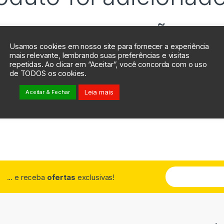
comparação
Usamos cookies em nosso site para fornecer a experiência
mais relevante, lembrando suas preferências e visitas
repetidas. Ao clicar em “Aceitar”, você concorda com o uso
de TODOS os cookies.
Voltar à Loja
Leia mais
Aceitar & Fechar
... e receba
ofertas
exclusivas!