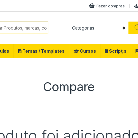
Fazer compras
 por:
ulos
Temas / Templates
Cursos
Script,s
Compare
uto foi adicionado