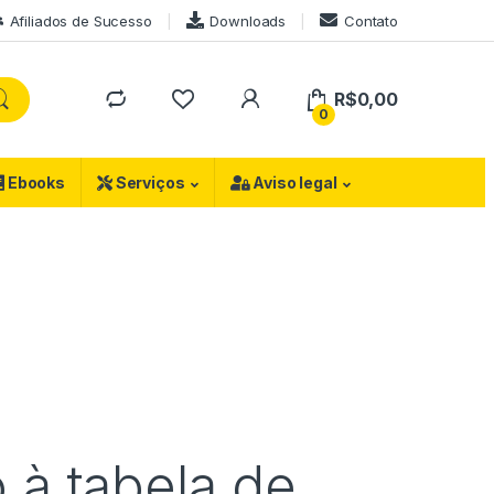
Afiliados de Sucesso
Downloads
Contato
R$
0,00
0
Ebooks
Serviços
Aviso legal
 à tabela de