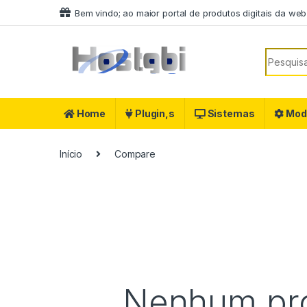
Ir para a navegação
Ir para o conteúdo
Bem vindo; ao maior portal de produtos digitais da web
Procurar
Home
Plugin,s
Sistemas
Mod
Início
Compare
Nenhum prod